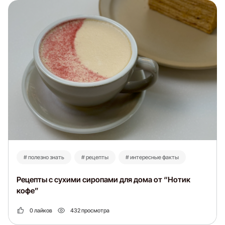
# полезно знать
# рецепты
# интересные факты
Рецепты с сухими сиропами для дома от “Нотик
кофе”
0 лайков
432 просмотра