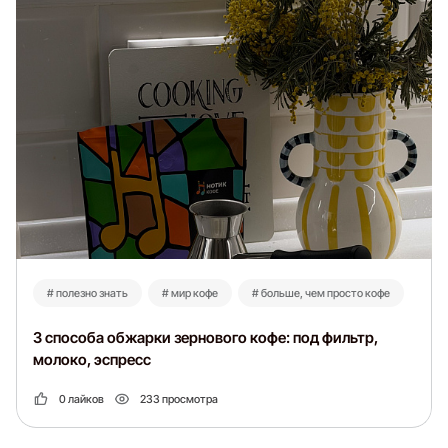
# полезно знать
# мир кофе
# больше, чем просто кофе
3 способа обжарки зернового кофе: под фильтр,
молоко, эспресс
0 лайков
233 просмотра