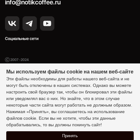
info@notikcoffee.ru
Социальные сети
Ⓒ 2007 -2024
Нотик Кофе — производство и продажа кофе
Мы используем файлы cookie на нашем веб-сайте
Эти файлы необходимы для работы нашего веб-сайта и не
Представленная информация не является публичной офертой, определяемой
могут быть отключены в наших системах. Однако вы можете
положениями ст. 437 (2) ГК РФ и носит информационный характер.
настроить свой браузер так, чтобы он блокировал эти файлы
или уведомлял вас о них. Но знайте, что в этом случае
Политика конфиденциальности
некоторые части сайта могут работать не должным образом.
Нажимая «Принять», вы соглашаетесь на использование
файлов cookie. Если вы не хотите, чтобы эти данные
Разработка:
обрабатывались, то вы должны покинуть сайт!
Принять