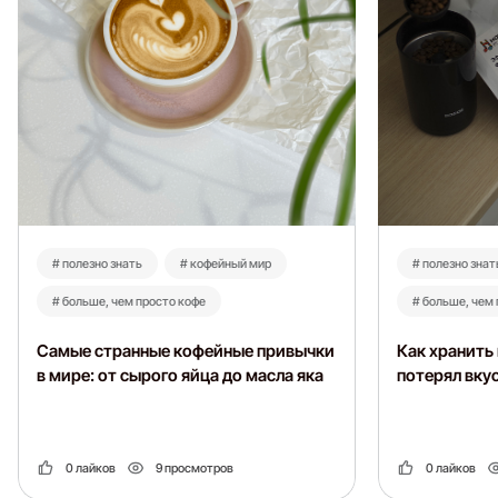
# полезно знать
# кофейный мир
# полезно знат
# больше, чем просто кофе
# больше, чем
Самые странные кофейные привычки
Как хранить 
в мире: от сырого яйца до масла яка
потерял вку
0 лайков
9 просмотров
0 лайков