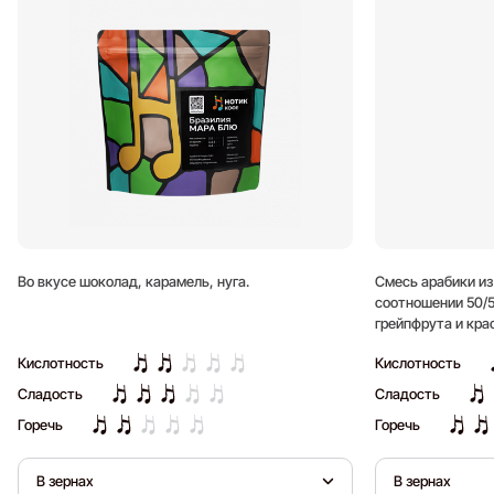
Во вкусе шоколад, карамель, нуга.
Смесь арабики из
соотношении 50/5
грейпфрута и кра
длительное после
Кислотность
Кислотность
Сладость
Сладость
Горечь
Горечь
В зернах
В зернах