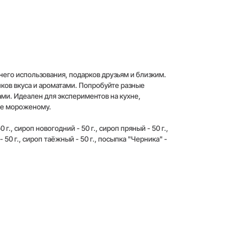
его использования, подарков друзьям и близким.
ков вкуса и ароматами. Попробуйте разные
ми. Идеален для экспериментов на кухне,
же мороженому.
 г., сироп новогодний - 50 г., сироп пряный - 50 г.,
 50 г., сироп таёжный - 50 г., посыпка "Черника" -
обы оставить отзыв,
войдите или