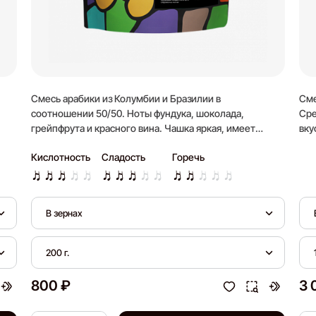
Смесь арабики из Колумбии и Бразилии в
Сме
соотношении 50/50. Ноты фундука, шоколада,
Сре
грейпфрута и красного вина. Чашка яркая, имеет
вку
длительное послевкусие.
Кислотность
Сладость
Горечь
В зернах
200 г.
800 ₽
3 