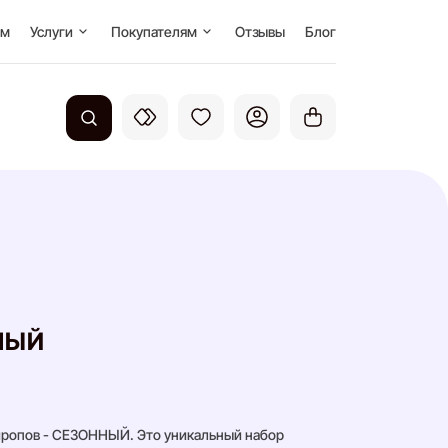
Кофейня под ключ
О нас
ом
Услуги
Покупателям
Отзывы
Блог
Доставка и оплата
Вакансии
Система лояльности
Наше производство
Вопросы и ответы
Публичная оферта
Контакты
НЫЙ
Рекомендуем
иропов - СЕЗОННЫЙ. Это уникальный набор