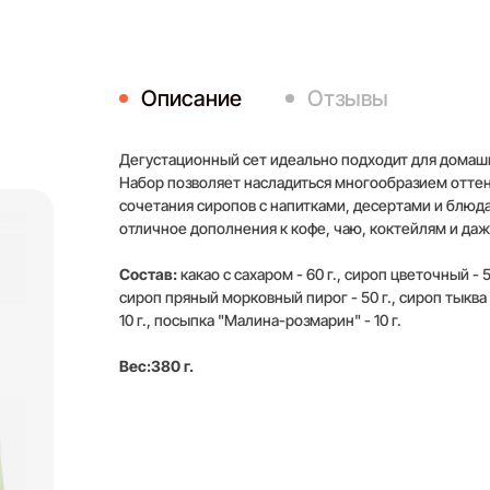
Описание
Отзывы
Дегустационный сет идеально подходит для домашн
Набор позволяет насладиться многообразием оттен
сочетания сиропов с напитками, десертами и блюда
отличное дополнения к кофе, чаю, коктейлям и да
Состав:
какао с сахаром - 60 г., сироп цветочный - 50
сироп пряный морковный пирог - 50 г., сироп тыква -
10 г., посыпка "Малина-розмарин" - 10 г.
Вес:380 г.
Для того, чт
Оставить отзыв