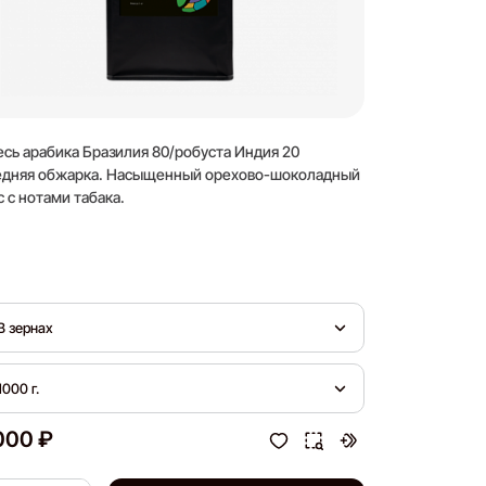
сь арабика Бразилия 80/робуста Индия 20
По вкусовому 
дняя обжарка. Насыщенный орехово-шоколадный
лимон.
с с нотами табака.
Кислотность
В зернах
В зернах
1000 г.
200 г.
000 ₽
850.48 ₽