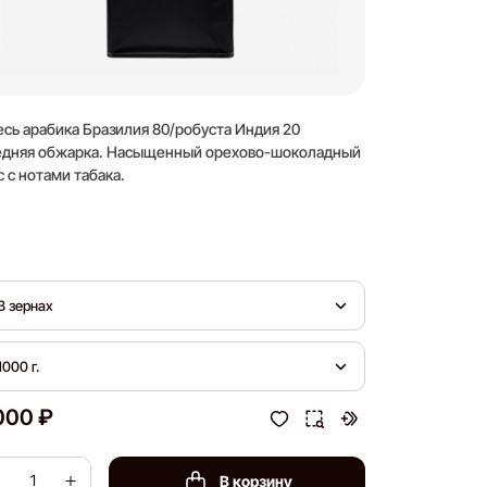
сь арабика Бразилия 80/робуста Индия 20
По вкусовому 
дняя обжарка. Насыщенный орехово-шоколадный
лимон.
с с нотами табака.
Кислотность
В зернах
В зернах
1000 г.
200 г.
000 ₽
850.48 ₽
В корзину