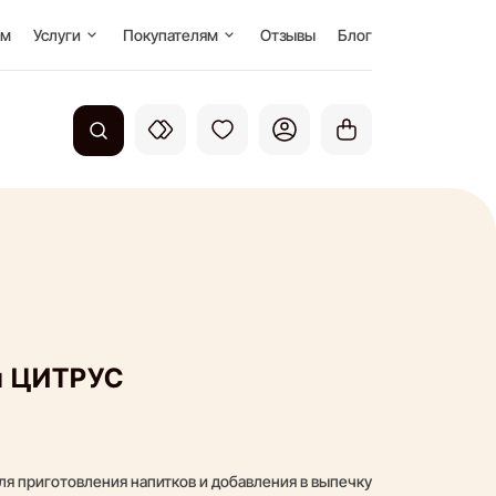
Кофейня под ключ
О нас
ом
Услуги
Покупателям
Отзывы
Блог
Доставка и оплата
Вакансии
Система лояльности
Наше производство
Вопросы и ответы
Публичная оферта
Контакты
п ЦИТРУС
Рекомендуем
я приготовления напитков и добавления в выпечку