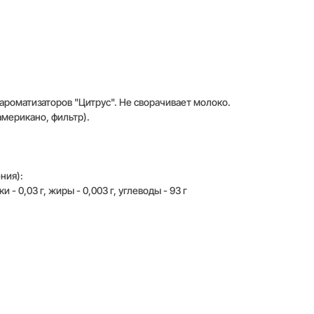
 ароматизаторов "Цитрус". Не сворачивает молоко.
американо, фильтр).
ния):
 - 0,03 г, жиры - 0,003 г, углеводы - 93 г
обы оставить отзыв,
войдите или
уйтесь