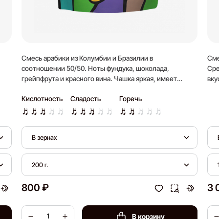
Смесь арабики из Колумбии и Бразилии в
Сме
соотношении 50/50. Ноты фундука, шоколада,
Сре
грейпфрута и красного вина. Чашка яркая, имеет
вку
длительное послевкусие.
Кислотность
Сладость
Горечь
В зернах
200 г.
800 ₽
3 
В корзину