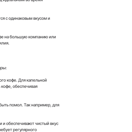
тся с одинаковым вкусом и
офе на большую компанию или
илия.
ары:
ого кофе. Для капельной
 кофе, обеспечивая
быть помол. Так например, для
и и обеспечивают чистый вкус
ребует регулярного