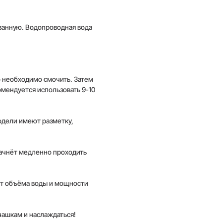
ованную. Водопроводная вода
о необходимо смочить. Затем
Москва
омендуется использовать 9-10
модели имеют разметку,
начнёт медленно проходить
 от объёма воды и мощности
 чашкам и наслаждаться!