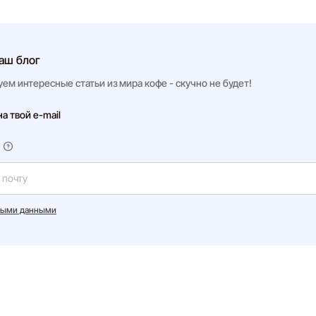
аш блог
уем интересные статьи из мира кофе - скучно не будет!
 твой e-mail
ными данными