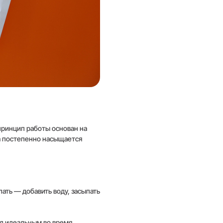
принцип работы основан на
да постепенно насыщается
лать — добавить воду, засыпать
од идеальным во время