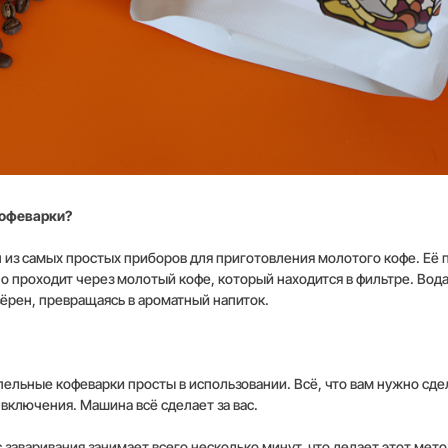
кофеварки?
 из самых простых приборов для приготовления молотого кофе. Её 
но проходит через молотый кофе, который находится в фильтре. Во
ёрен, превращаясь в ароматный напиток.
пельные кофеварки просты в использовании. Всё, что вам нужно сде
 включения. Машина всё сделает за вас.
 заваривания занимает всего несколько минут, что делает этот мет