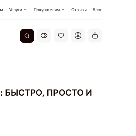
Кофейня под ключ
О нас
ом
Услуги
Покупателям
Отзывы
Блог
Доставка и оплата
Вакансии
Система лояльности
Наше производство
Вопросы и ответы
Публичная оферта
Контакты
: БЫСТРО, ПРОСТО И