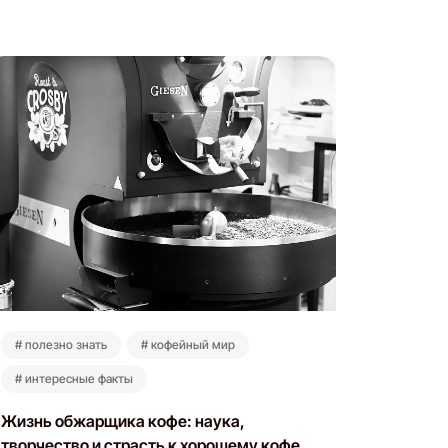
# полезно знать
# кофейный мир
# полез
# интересные факты
# больш
Жизнь обжарщика кофе: наука,
3 спосо
творчество и страсть к хорошему кофе
фильтр,