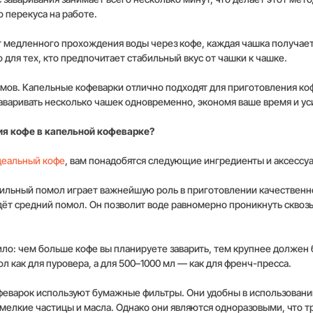
 перекуса на работе.
ёт медленного прохождения воды через кофе, каждая чашка получае
 для тех, кто предпочитает стабильный вкус от чашки к чашке.
ёмов. Капельные кофеварки отлично подходят для приготовления к
аваривать несколько чашек одновременно, экономя ваше время и ус
я кофе в капельной кофеварке?
деальный кофе
, вам понадобятся следующие ингредиенты и аксессу
вильный помол играет важнейшую роль в приготовлении качественн
ёт средний помол. Он позволит воде равномерно проникнуть сквозь
ло: чем больше кофе вы планируете заварить, тем крупнее должен 
 как для пуровера, а для 500–1000 мл — как для френч-пресса.
феварок используют бумажные фильтры. Они удобны в использовани
мелкие частицы и масла. Однако они являются одноразовыми, что т