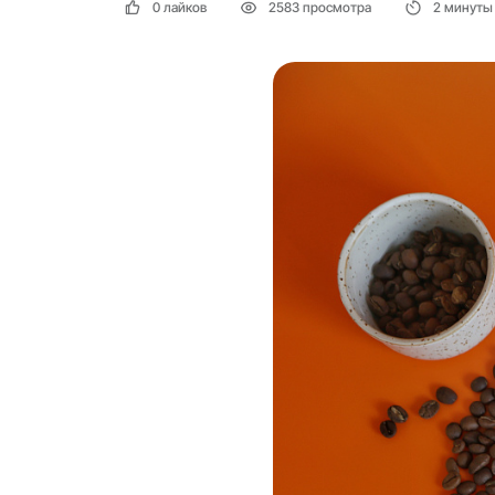
0 лайков
2583 просмотра
2 минуты