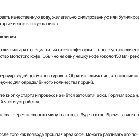
зовать качественную воду, желательно фильтрованную или бутилир
орые испортят вкус напитка.
овления
ановки фильтра в специальный отсек кофеварки — после установки ег
тво молотого кофе. Обычно на одну чашку кофе (около 150 мл) рек
езервуар водой до нужного уровня. Обратите внимание, что многие 
нужно для определённого количества порций.
те кнопку старта и процесс начнётся автоматически. Горячая вода 
й части устройства.
есса. Через несколько минут ваш кофе будет готов. Время зависит
сле того как вся вода прошла через кофе, можете разливать его по