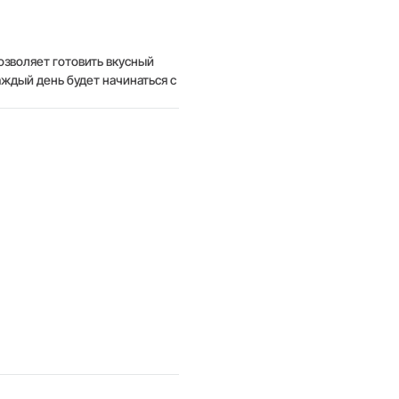
позволяет готовить вкусный
каждый день будет начинаться с
Услуги
Кофейня под ключ
Покупателям
О нас
Доставка и оплата
Вакансии